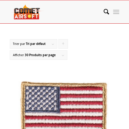
Trier par
Tri par défaut
Cliquer
pour
Afficher
30 Produits par page
trier
les
produits
en
ordre
ascendant