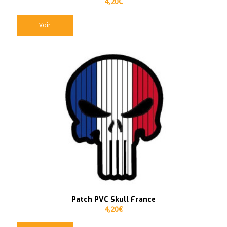
4,20
€
Voir
Patch PVC Skull France
4,20
€