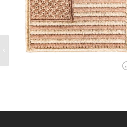
Patch brodé drapeau
allemand 3.5 x 6cm