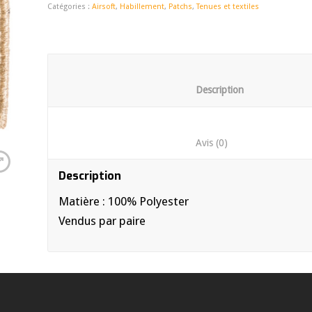
Catégories :
Airsoft
,
Habillement
,
Patchs
,
Tenues et textiles
						Descrip
						Avis (0)	
Description
Matière : 100% Polyester
Vendus par paire