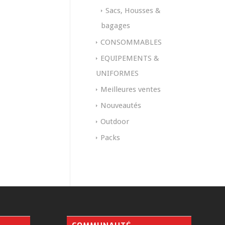
Sacs, Housses &
bagages
CONSOMMABLES
EQUIPEMENTS &
UNIFORMES
Meilleures ventes
Nouveautés
Outdoor
Packs