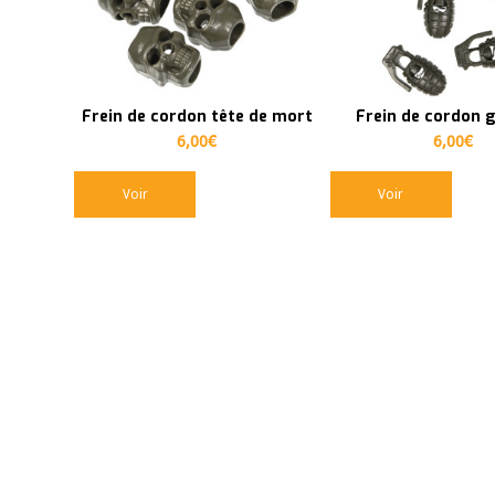
en
ordre
ascendant
Frein de cordon tête de mort
Frein de cordon 
6,00
€
6,00
€
Voir
Voir