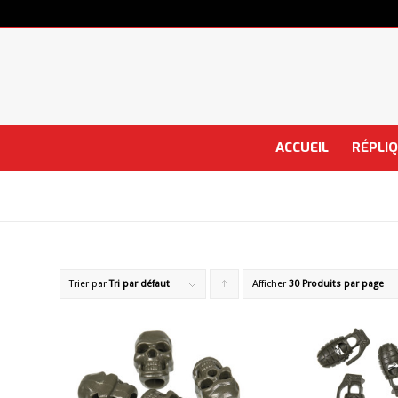
ACCUEIL
RÉPLI
Trier par
Tri par défaut
Afficher
Cliquer
30 Produits par page
pour
trier
les
produits