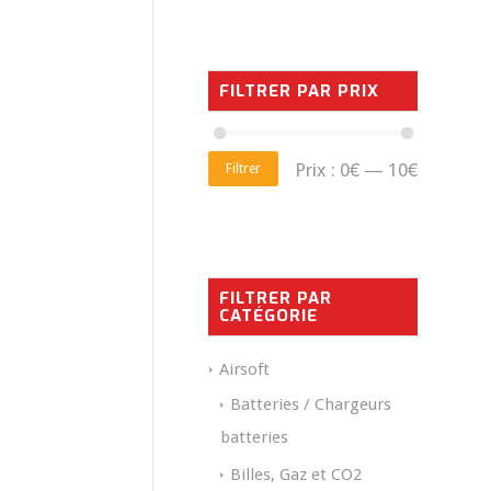
FILTRER PAR PRIX
Prix :
0€
—
10€
Filtrer
FILTRER PAR
CATÉGORIE
Airsoft
Batteries / Chargeurs
batteries
Billes, Gaz et CO2