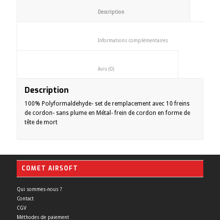
						Description					
						Informations complémentaires
						Avis (0)					
Description
100% Polyformaldehyde- set de remplacement avec 10 freins
de cordon- sans plume en Métal- frein de cordon en forme de
tête de mort
COMET AIRSOFT
Qui sommes-nous ?
Contact
CGV
Méthodes de paiement