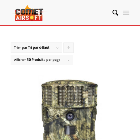
Trier par
Tri par défaut
Cliquer
pour
Afficher
30 Produits par page
trier
les
produits
en
ordre
ascendant