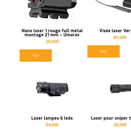
en
ordre
ascendant
Nano laser 1 rouge full métal
Visée laser Ver
montage 21 mm – Umarex
85,00
€
29,00
€
Voir
Voir
Laser lampes 6 leds
Laser pour sniper 
54,00
€
20,00
€