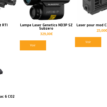
t RTI
Lampe Laser Genetics ND3P SZ
Laser pour mod C
Subzero
25,00
€
329,00
€
Voir
Voir
tac 6 CO2