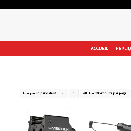
ACCUEIL
RÉPLI
Trier par
Tri par défaut
Afficher
Cliquer
30 Produits par page
pour
trier
les
produits