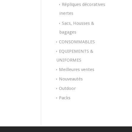
Répliques décoratives
inertes
Sacs, Housses &
bagages
CONSOMMABLES
EQUIPEMENTS &
UNIFORMES
Meilleures ventes
Nouveautés
Outdoor
Packs