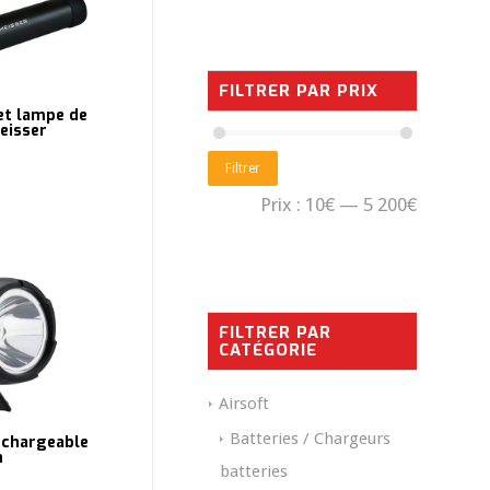
FILTRER PAR PRIX
et lampe de
eisser
Filtrer
Prix :
10€
—
5 200€
FILTRER PAR
CATÉGORIE
Airsoft
Batteries / Chargeurs
echargeable
n
batteries