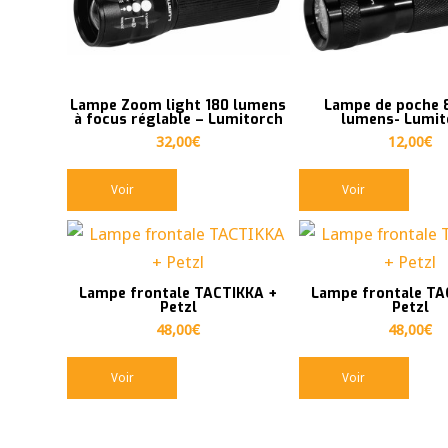
en
ordre
ascendant
Lampe Zoom light 180 lumens
Lampe de poche 8
à focus réglable – Lumitorch
lumens- Lumit
32,00
€
12,00
€
Voir
Voir
Lampe frontale TACTIKKA +
Lampe frontale TA
Petzl
Petzl
48,00
€
48,00
€
Voir
Voir