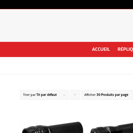
ACCUEIL
RÉPLI
Trier par
Tri par défaut
Afficher
Cliquer
30 Produits par page
pour
trier
les
produits