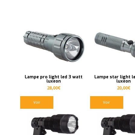
Lampe pro light led 3 watt
Lampe star light l
luxeon
luxeon
28,00
€
20,00
€
Voir
Voir