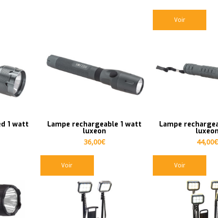
Voir
ed 1 watt
Lampe rechargeable 1 watt
Lampe rechargea
luxeon
luxeo
36,00
€
44,00
€
Voir
Voir