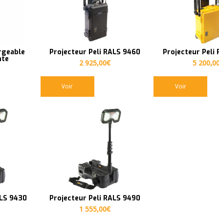
rgeable
Projecteur Peli RALS 9460
Projecteur Peli
nte
2 925,00
€
5 200,0
Voir
Voir
ALS 9430
Projecteur Peli RALS 9490
1 555,00
€