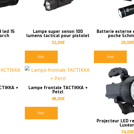
 led 15
Lampe super xenon 100
Batterie externe 
orch
lumens tactical pour pistolet
poche Schm
32,00
€
29,00
€
Voir
Voir
CTIKKA +
Lampe frontale TACTIKKA +
Petzl
48,00
€
Voir
Projecteur LED r
Luxéo
74,00
€