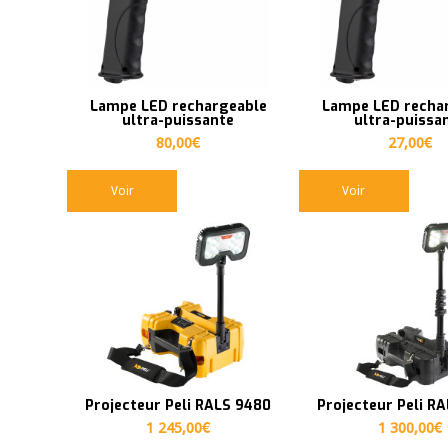
Lampe LED rechargeable
Lampe LED recha
ultra-puissante
ultra-puissa
80,00
€
27,00
€
Voir
Voir
Projecteur Peli RALS 9480
Projecteur Peli R
1 245,00
€
1 300,00
€