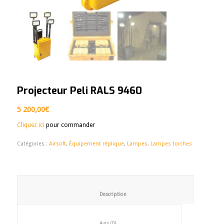
Projecteur Peli RALS 9460
5 200,00
€
Cliquez ici
pour commander
Catégories :
Airsoft
,
Équipement réplique
,
Lampes
,
Lampes torches
						Description					
						Avis (0)					