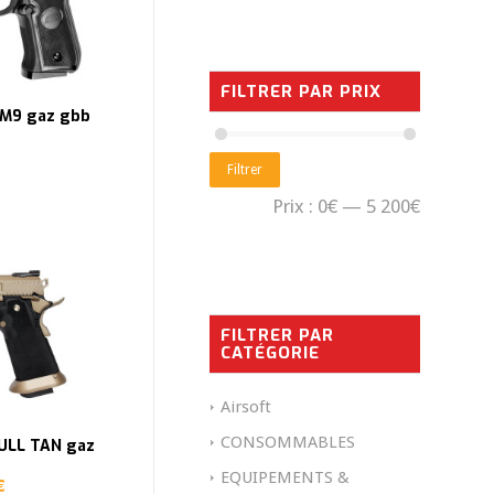
FILTRER PAR PRIX
t M9 gaz gbb
Filtrer
Prix :
0€
—
5 200€
FILTRER PAR
CATÉGORIE
Airsoft
CONSOMMABLES
FULL TAN gaz
EQUIPEMENTS &
€