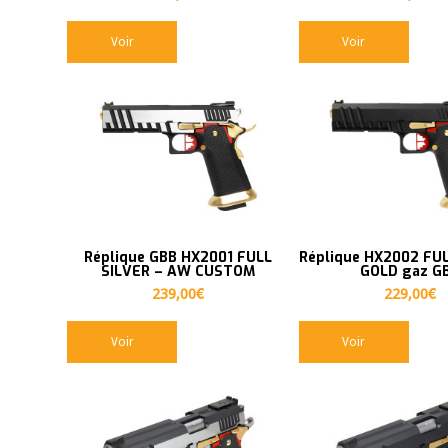
Voir
Voir
Réplique GBB HX2001 FULL
Réplique HX2002 FU
SILVER – AW CUSTOM
GOLD gaz G
239,00
€
229,00
€
Voir
Voir