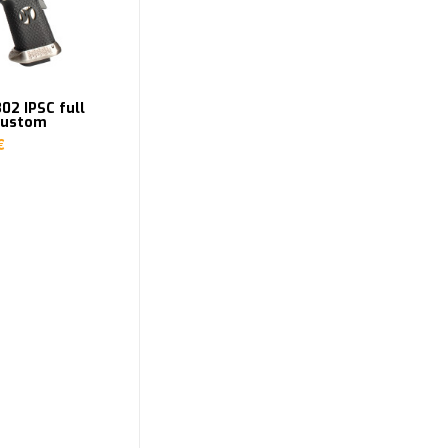
02 IPSC full
custom
€