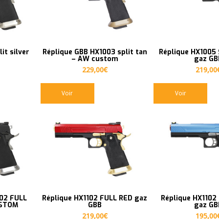
it silver
Réplique GBB HX1003 split tan
Réplique HX1005
– AW custom
gaz GB
229,00
€
219,00
Voir
Voir
102 FULL
Réplique HX1102 FULL RED gaz
Réplique HX1102
USTOM
GBB
gaz GB
219,00
€
195,00