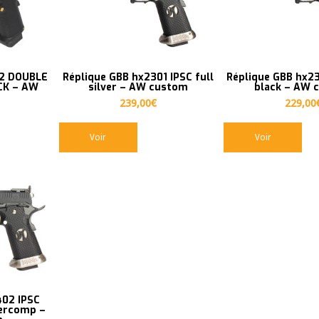
02 DOUBLE
Réplique GBB hx2301 IPSC full
Réplique GBB hx23
CK – AW
silver – AW custom
black – AW 
239,00
€
229,00
Voir
Voir
402 IPSC
percomp –