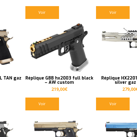
Voir
Voir
LL TAN gaz
Réplique GBB hx2003 full black
Réplique HX2201 
– AW custom
silver gaz
219,00
€
279,00
Voir
Voir