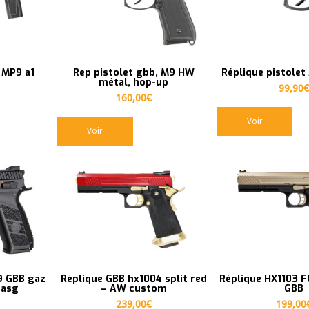
 MP9 a1
Rep pistolet gbb, M9 HW
Réplique pistole
métal, hop-up
99,90
€
160,00
€
Voir
Voir
9 GBB gaz
Réplique GBB hx1004 split red
Réplique HX1103 
 asg
– AW custom
GBB
239,00
€
199,00