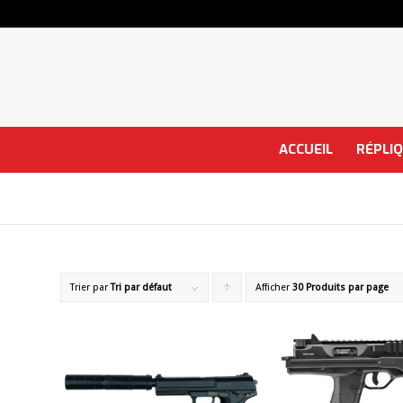
ACCUEIL
RÉPLI
Trier par
Tri par défaut
Afficher
Cliquer
30 Produits par page
pour
trier
les
produits