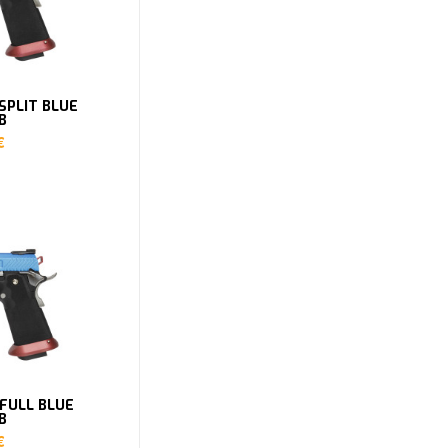
 SPLIT BLUE
B
€
 FULL BLUE
B
€