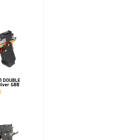
01 DOUBLE
ilver GBB
€