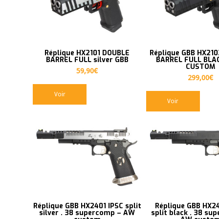
Réplique HX2101 DOUBLE
Réplique GBB HX21
BARREL FULL silver GBB
BARREL FULL BLA
CUSTOM
59,90
€
299,00
€
Voir
Voir
Réplique GBB HX2401 IPSC split
Réplique GBB HX2
silver . 38 supercomp – AW
split black . 38 su