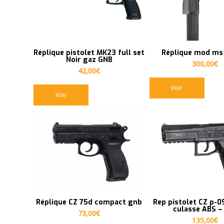
en
ordre
ascendant
Réplique pistolet MK23 full set
Réplique mod ms
Noir gaz GNB
300,00
€
42,00
€
Voir
Voir
Réplique CZ 75d compact gnb
Rep pistolet CZ p-0
culasse ABS –
73,00
€
135,00
€