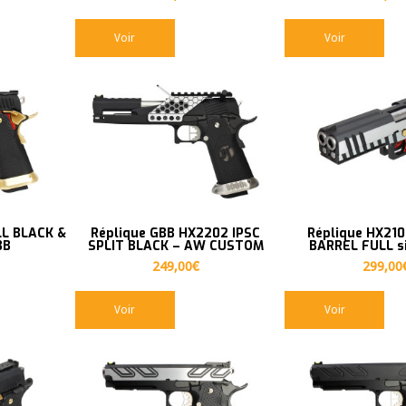
Voir
Voir
LL BLACK &
Réplique GBB HX2202 IPSC
Réplique HX21
BB
SPLIT BLACK – AW CUSTOM
BARREL FULL s
249,00
€
299,00
Voir
Voir