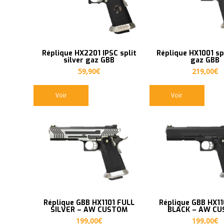
Réplique HX2201 IPSC split
Réplique HX1001 spl
silver gaz GBB
gaz GBB
59,90
€
219,00
€
Voir
Voir
Réplique GBB HX1101 FULL
Réplique GBB HX1
SILVER – AW CUSTOM
BLACK – AW C
199,00
€
199,00
€