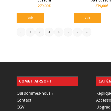
custom
AW custo
279,00
€
279,00
€
Voir
Voir
‹
1
2
3
4
5
›
»
COMET AIRSOFT
CATÉG
Qui sommes-nous ?
Répliqu
Contact
Accesso
CGV
Upgrad