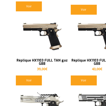
Voir
Voir
Réplique HX1103 FULL TAN gaz
Réplique HX1103 FU
GBB
GBB
39,00
€
43,00
€
Voir
Voir