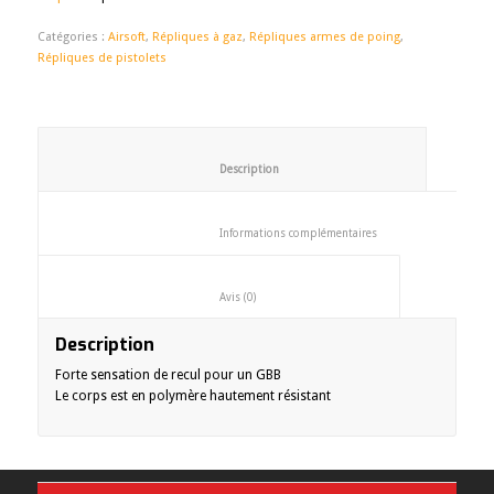
Catégories :
Airsoft
,
Répliques à gaz
,
Répliques armes de poing
,
Répliques de pistolets
						Description					
						Informations complémentaires
						Avis (0)					
Description
Forte sensation de recul pour un GBB
Le corps est en polymère hautement résistant