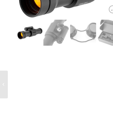
Viseur point rouge
Aimpoint 9000 SC