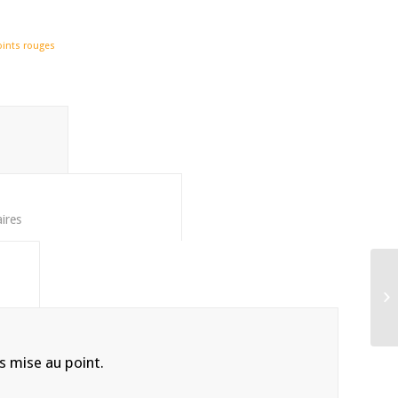
oints rouges
tion					
						Informations complémentaires					
				
s mise au point.