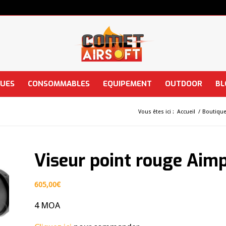
QUES
CONSOMMABLES
EQUIPEMENT
OUTDOOR
BL
Vous êtes ici :
Accueil
/
Boutiqu
Viseur point rouge Aim
605,00
€
4 MOA