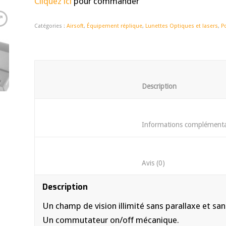
Cliquez ici
pour commander
Catégories :
Airsoft
,
Équipement réplique
,
Lunettes Optiques et lasers
,
P
						Descrip
						Avis (0)	
Description
Un champ de vision illimité sans parallaxe et san
Un commutateur on/off mécanique.