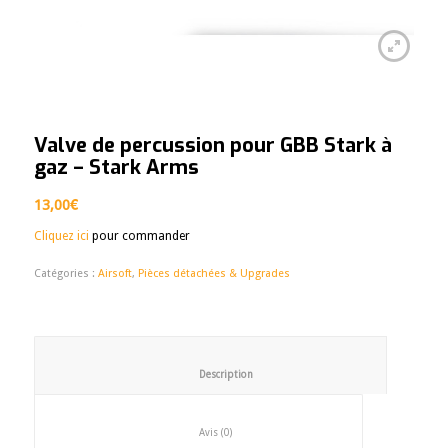
Valve de percussion pour GBB Stark à
gaz – Stark Arms
13,00
€
Cliquez ici
pour commander
Catégories :
Airsoft
,
Pièces détachées & Upgrades
						Description					
						Avis (0)					