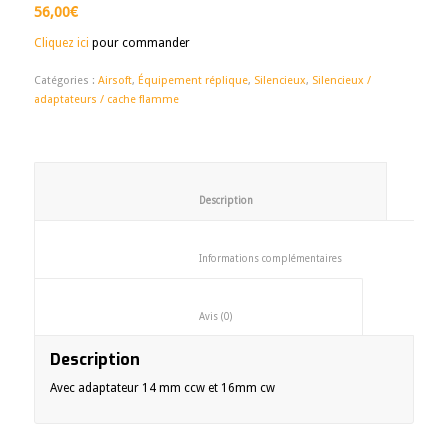
56,00
€
Cliquez ici
pour commander
Catégories :
Airsoft
,
Équipement réplique
,
Silencieux
,
Silencieux /
adaptateurs / cache flamme
						Description					
						Informations complémentaires
						Avis (0)					
Description
Avec adaptateur 14 mm ccw et 16mm cw