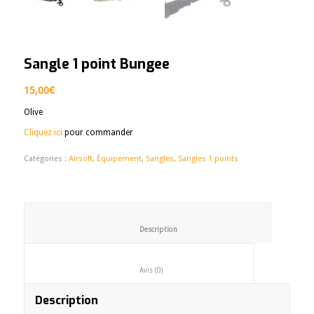
Sangle 1 point Bungee
15,00
€
Olive
Cliquez ici
pour commander
Catégories :
Airsoft
,
Équipement
,
Sangles
,
Sangles 1 points
						Description					
						Avis (0)					
Description