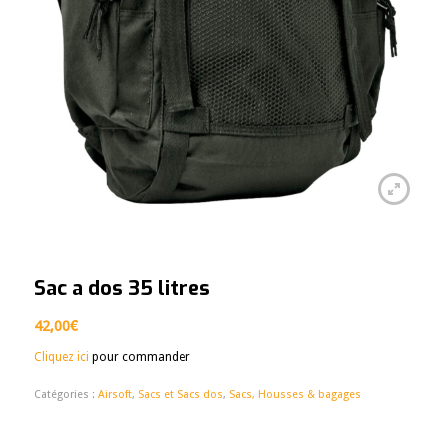
Sac a dos 35 litres
42,00
€
Cliquez ici
pour commander
Catégories :
Airsoft
,
Sacs et Sacs dos
,
Sacs, Housses & bagages