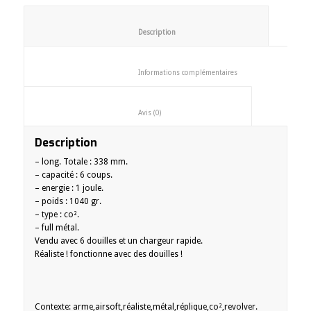
						Description					
						Informations complémentaires
						Avis (0)					
Description
– long. Totale : 338 mm.
– capacité : 6 coups.
– energie : 1 joule.
– poids : 1040 gr.
– type : co².
– full métal.
Vendu avec 6 douilles et un chargeur rapide.
Réaliste ! fonctionne avec des douilles !
Contexte: arme,airsoft,réaliste,métal,réplique,co²,revolver.