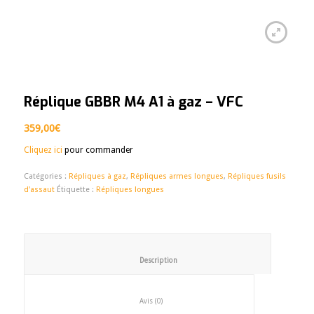
Réplique GBBR M4 A1 à gaz – VFC
359,00
€
Cliquez ici
pour commander
Catégories :
Répliques à gaz
,
Répliques armes longues
,
Répliques fusils
d'assaut
Étiquette :
Répliques longues
						Description					
						Avis (0)					