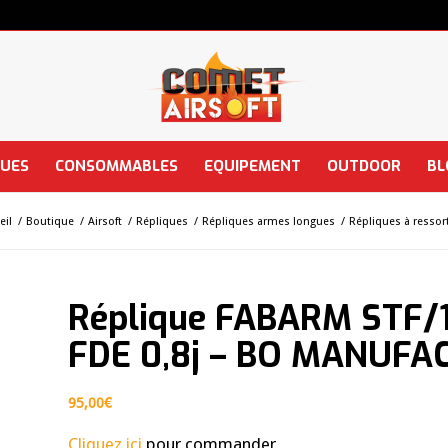
QUES
CONSOMMABLES
EQUIPEMENT
OUTDOOR
BL
eil
/
Boutique
/
Airsoft
/
Répliques
/
Répliques armes longues
/
Répliques à ressor
Réplique FABARM STF/12
FDE 0,8j – BO MANUFA
95,00
€
Cliquez ici
pour commander