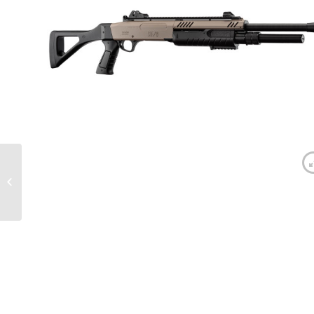
Réplique FABARM
STF/12-18” ressort 3
shots 0,8j – BO
MANUFACTU...