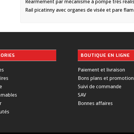
Réarmement par mécanisme à pompe très réalis
Rail picatinny avec organes de visée et pare fla
ORIES
BOUTIQUE EN LIGNE
es
Paiement et livraison
ires
Bons plans et promotion
e
Suivi de commande
mables
SAV
r
Bonnes affaires
utés