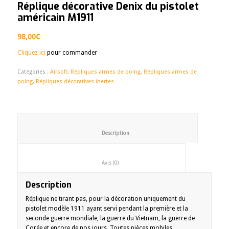
Réplique décorative Denix du pistolet
américain M1911
98,00
€
Cliquez ici
pour commander
Catégories :
Airsoft
,
Répliques armes de poing
,
Répliques armes de
poing
,
Répliques décoratives inertes
						Description					
						Avis (0)					
Description
Réplique ne tirant pas, pour la décoration uniquement du
pistolet modèle 1911 ayant servi pendant la première et la
seconde guerre mondiale, la guerre du Vietnam, la guerre de
Corée et encore de nos jours. Toutes pièces mobiles