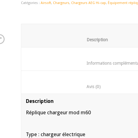
Catégories :
Airsoft
,
Chargeurs
,
Chargeurs AEG Hi-cap
,
Équipement répli
						Descrip
						Avis (0)	
Description
Réplique chargeur mod m60
Type : chargeur électrique