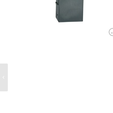
Chargeur pour mod
m14