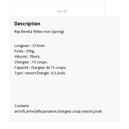
						Avis (0)					
Description
Rep Beretta 90two noir (spring)
Longueur : 215mm.
Poids : 390g.
Vélocité : 70m/s.
Chargeur : 15 coups.
Capacité : chargeur de 15 coups.
Type : ressort.Énergie : 0,5 joule.
Contexte:
airsoft,arme,bille,puisance,chargeur,coup,ressort,joule.