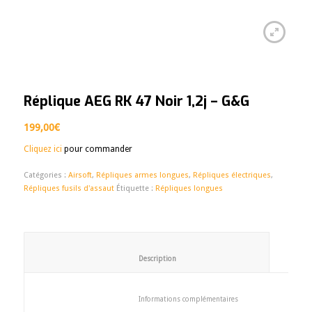
Réplique AEG RK 47 Noir 1,2j – G&G
199,00
€
Cliquez ici
pour commander
Catégories :
Airsoft
,
Répliques armes longues
,
Répliques électriques
,
Répliques fusils d'assaut
Étiquette :
Répliques longues
						Description					
						Informations complémentaires