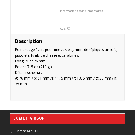
						Informations complémentaires
						Avis (0)					
Description
Point rouge / vert pour une vaste gamme de répliques airsoft,
pistolets, fusils de chasse et carabines.
Longueur : 76 mm.
Poids : 7. 5 oz (213 g.)
Détails schéma :
A: 76 mm / b: 51 mm /e: 11. 5 mm / f: 13. 5 mm / g: 35 mm / h:
35 mm
COMET AIRSOFT
Qui sommes-nous ?