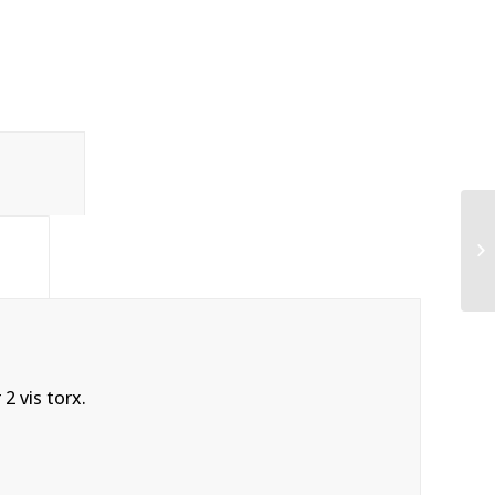
tion					
				
2 vis torx.