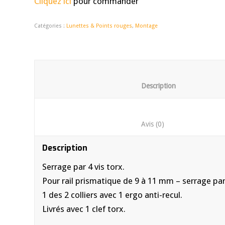
Cliquez ici
pour commander
Catégories :
Lunettes & Points rouges
,
Montage
						Descrip
						Avis (0)	
Description
Serrage par 4 vis torx.
Pour rail prismatique de 9 à 11 mm – serrage par 
1 des 2 colliers avec 1 ergo anti-recul.
Livrés avec 1 clef torx.