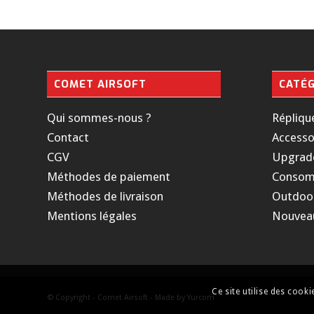
COMET AIRSOFT
CATÉG
Qui sommes-nous ?
Répliqu
Contact
Accesso
CGV
Upgrad
Méthodes de paiement
Consom
Méthodes de livraison
Outdoo
Mentions légales
Nouvea
Ce site utilise des cook
© Copyright - Comet Airsoft - Made by
Yurcom