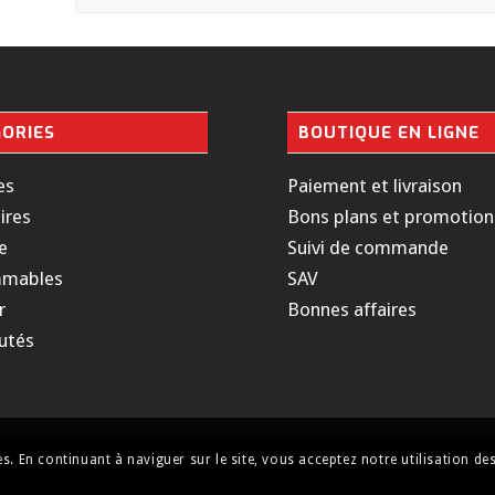
ORIES
BOUTIQUE EN LIGNE
es
Paiement et livraison
ires
Bons plans et promotion
e
Suivi de commande
mables
SAV
r
Bonnes affaires
utés
ies. En continuant à naviguer sur le site, vous acceptez notre utilisation de