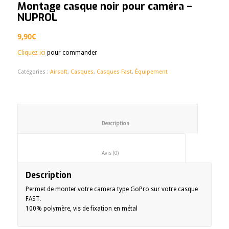
Montage casque noir pour caméra –
NUPROL
9,90
€
Cliquez ici
pour commander
Catégories :
Airsoft
,
Casques
,
Casques Fast
,
Équipement
						Description					
						Avis (0)					
Description
Permet de monter votre camera type GoPro sur votre casque
FAST.
100% polymère, vis de fixation en métal