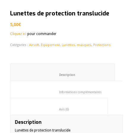
Lunettes de protection translucide
5,00
€
Cliquez ici
pour commander
Catégories :
Airsoft
,
Équipement
,
Lunettes, masques
,
Protections
						Description					
						Informations complémentaires
						Avis (0)					
Description
Lunettes de protection translucide