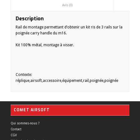
						Avis (0)					
Description
Rail de montage permettant d’obtenir un kit ris de 3 rails sur la
poignée carry handle du m16.
Kit 100% métal, montage à visser.
Contexte:
réplique,airsoft,accessoire,équipement,rail,poignée,poignée
COMET AIRSOFT
Qui sommes-nous ?
Contact
CGV