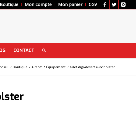
Boutique
Mon compte
Mon panier
CGV
OG
CONTACT
ccueil
/
Boutique
/
Airsoft
/
Équipement
/
Gilet digi-désert avec holster
olster