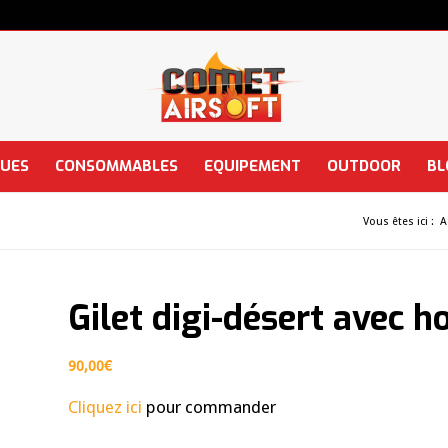
QUES
CONSOMMABLES
EQUIPEMENT
OUTDOOR
BL
Vous êtes ici :
A
Gilet digi-désert avec h
90,00
€
Cliquez ici
pour commander