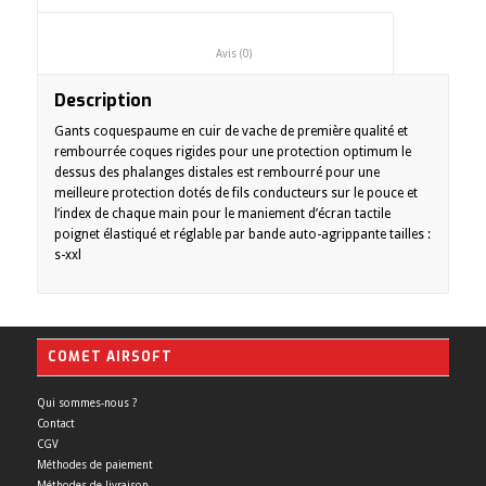
						Avis (0)					
Description
Gants coquespaume en cuir de vache de première qualité et
rembourrée coques rigides pour une protection optimum le
dessus des phalanges distales est rembourré pour une
meilleure protection dotés de fils conducteurs sur le pouce et
l’index de chaque main pour le maniement d’écran tactile
poignet élastiqué et réglable par bande auto-agrippante tailles :
s-xxl
COMET AIRSOFT
Qui sommes-nous ?
Contact
CGV
Méthodes de paiement
Méthodes de livraison