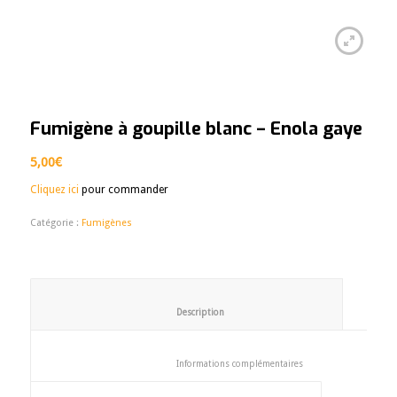
Fumigène à goupille blanc – Enola gaye
5,00
€
Cliquez ici
pour commander
Catégorie :
Fumigènes
						Description					
						Informations complémentaires