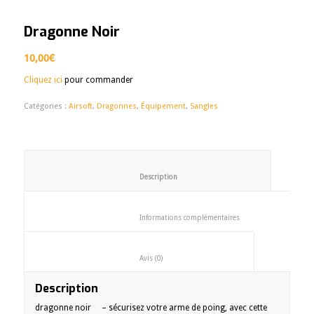
Dragonne Noir
10,00
€
Cliquez ici
pour commander
Catégories :
Airsoft
,
Dragonnes
,
Équipement
,
Sangles
						Description					
						Informations complémentaires
						Avis (0)					
Description
dragonne noir – sécurisez votre arme de poing, avec cette