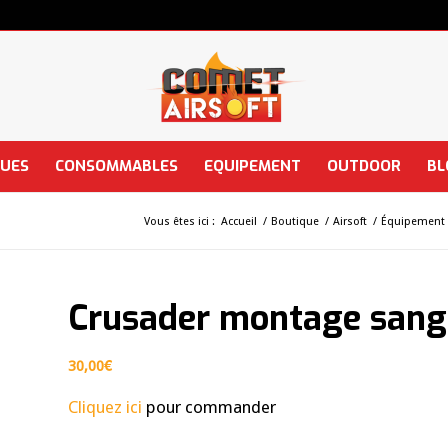
QUES
CONSOMMABLES
EQUIPEMENT
OUTDOOR
BL
Vous êtes ici :
Accueil
/
Boutique
/
Airsoft
/
Équipement 
Crusader montage sang
30,00
€
Cliquez ici
pour commander