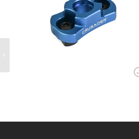
Crusader montage
sangle M-LOK QD noir –
VFC