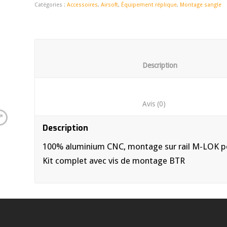
Catégories :
Accessoires
,
Airsoft
,
Équipement réplique
,
Montage sangle
						Descrip
						Avis (0)	
Description
100% aluminium CNC, montage sur rail M-LOK po
Kit complet avec vis de montage BTR