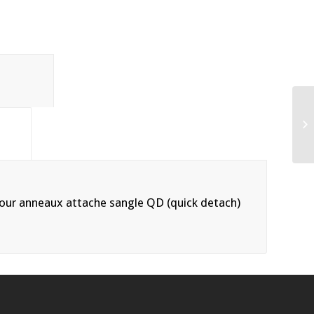
tion					
				
ur anneaux attache sangle QD (quick detach)