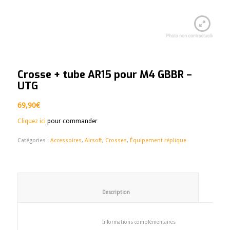
Crosse + tube AR15 pour M4 GBBR –
UTG
69,90
€
Cliquez ici
pour commander
Catégories :
Accessoires
,
Airsoft
,
Crosses
,
Équipement réplique
						Description					
						Informations complémentaires