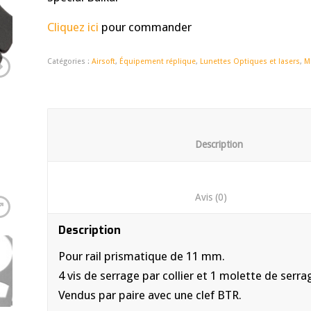
Cliquez ici
pour commander
Catégories :
Airsoft
,
Équipement réplique
,
Lunettes Optiques et lasers
,
M
						Descrip
						Avis (0)	
Description
Pour rail prismatique de 11 mm.
4 vis de serrage par collier et 1 molette de serrage
Vendus par paire avec une clef BTR.