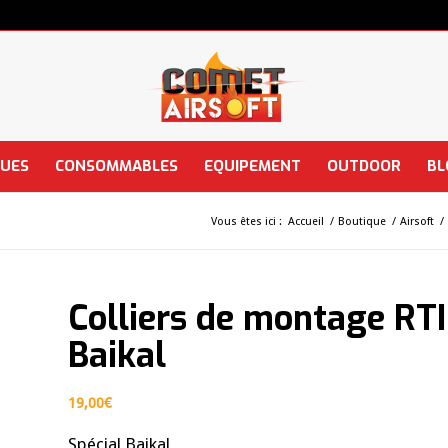
QUES
CONSOMMABLES
EQUIPEMENT
OUTDOOR
BL
Vous êtes ici :
Accueil
/
Boutique
/
Airsoft
/
Colliers de montage RTI 
Baikal
19,00
€
Spécial Baikal