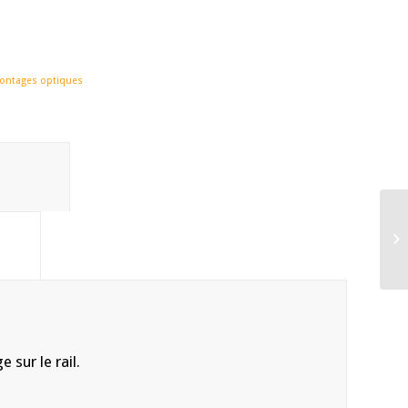
ontages optiques
tion					
				
 sur le rail.