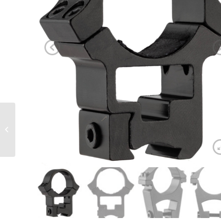
Colliers de montage RTI
rail 11 mm spécial Baikal