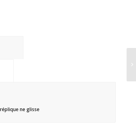
s
tion					
				
réplique ne glisse