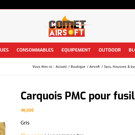
QUES
CONSOMMABLES
EQUIPEMENT
OUTDOOR
BL
Vous êtes ici :
Accueil
/
Boutique
/
Airsoft
/
Sacs, Housses & b
Carquois PMC pour fusi
49,00
€
Gris