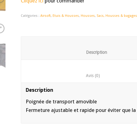
Cliquez ici
pour commander
Catégories :
Airsoft
,
Etuis & Housses
,
Housses
,
Sacs, Housses & bagage
						Descrip
						Avis (0)	
Description
Poignée de transport amovible
Fermeture ajustable et rapide pour éviter que la 