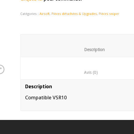
Catégories :
Airsoft
,
Pièces détachées & Upgrades
,
Pièces sniper
						Descrip
						Avis (0)	
Description
Compatible VSR10