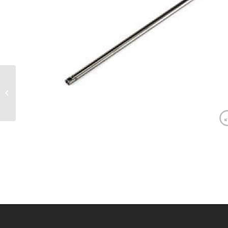
Canon de précision
acier VSR-10 6,03×303
mm – LONEX