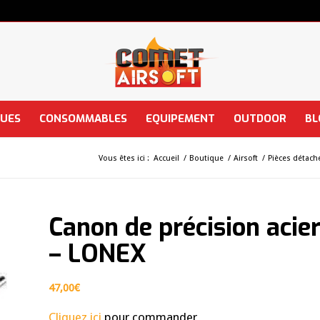
QUES
CONSOMMABLES
EQUIPEMENT
OUTDOOR
BL
Vous êtes ici :
Accueil
/
Boutique
/
Airsoft
/
Pièces détac
Canon de précision aci
– LONEX
47,00
€
Cliquez ici
pour commander