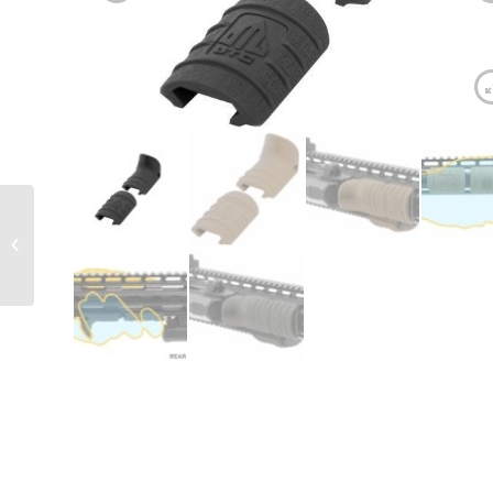
Cache rail UTG rail
weaver – dark earth