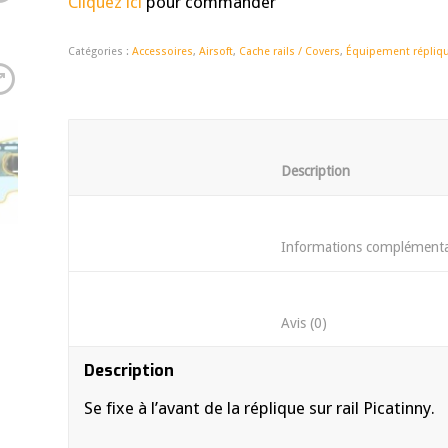
Cliquez ici
pour commander
Catégories :
Accessoires
,
Airsoft
,
Cache rails / Covers
,
Équipement répliq
						Descrip
						Avis (0)	
Description
Se fixe à l’avant de la réplique sur rail Picatinny.