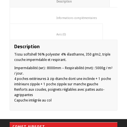
						Description					
						Informations complémentaires
						Avis (0)					
Description
Tissu softshell 96% polyester 4% élasthanne, 350 g/m2, triple
couche imperméable et respirant.
Imperméabilité (wr) : 8000mm – Respirabilité (mvt) : 5000g / m²
/ jour.
4 poches extérieures à zip étanche dont une inclinée + 1 poche
intérieure zippée + 1 poche zippée sur manche gauche
Renforts aux coudes, poignets réglables avec pattes auto-
agrippantes
Capuche intégrée au col