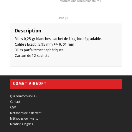
						Informations complémentaires
						Avis (0)					
Description
Billes 0,25 gr blanches, sachet de 1 kg, biodégradable.
Calibre Exact : 5,95 mm +/- 0. 01 mm
Billes parfaitement sphériques
Carton de 12 sachets
COMET AIRSOFT
Qui sommes-nous ?
Contact
CGV
Méthodes de paiement
Méthodes de livraison
Mentions légales