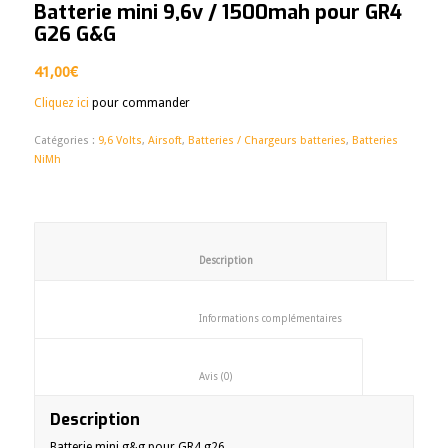
Batterie mini 9,6v / 1500mah pour GR4
G26 G&G
41,00
€
Cliquez ici
pour commander
Catégories :
9,6 Volts
,
Airsoft
,
Batteries / Chargeurs batteries
,
Batteries
NiMh
						Description					
						Informations complémentaires
						Avis (0)					
Description
Batterie mini g&g pour GR4 g26