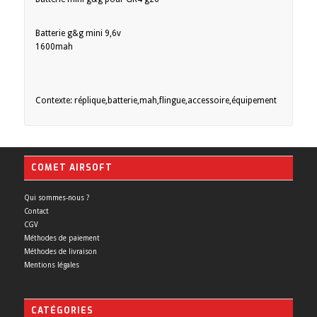
Batterie g&g mini 9,6v
1600mah
Contexte: réplique,batterie,mah,flingue,accessoire,équipement
COMET AIRSOFT
Qui sommes-nous ?
Contact
CGV
Méthodes de paiement
Méthodes de livraison
Mentions légales
CATÉGORIES