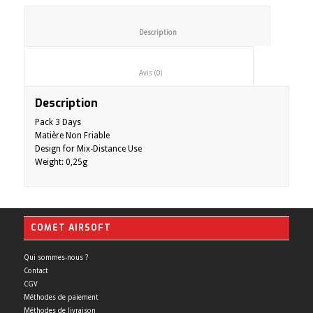
						Description					
						Avis (0)					
Description
Pack 3 Days
Matière Non Friable
Design for Mix-Distance Use
Weight: 0,25g
COMET AIRSOFT
Qui sommes-nous ?
Contact
CGV
Méthodes de paiement
Méthodes de livraison