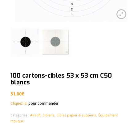
100 cartons-cibles 53 x 53 cm C50
blancs
51,00
€
Cliquez ici
pour commander
Catégories :
Airsoft
,
Ciblerie
,
Cibles papier & supports
,
Équipement
réplique