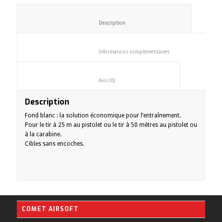
						Description					
						Informations complémentaires
						Avis (0)					
Description
Fond blanc : la solution économique pour l’entraînement.
Pour le tir à 25 m au pistolet ou le tir à 50 mètres au pistolet ou
à la carabine.
Cibles sans encoches.
COMET AIRSOFT