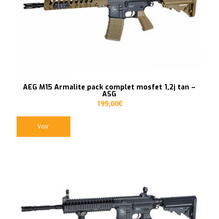
AEG M15 Armalite pack complet mosfet 1,2j tan –
ASG
199,00
€
Voir