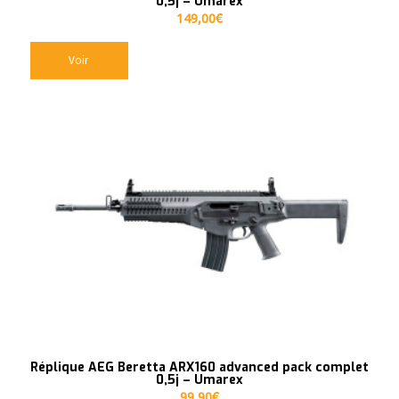
0,5j – Umarex
149,00
€
Voir
Réplique AEG Beretta ARX160 advanced pack complet
0,5j – Umarex
99,90
€