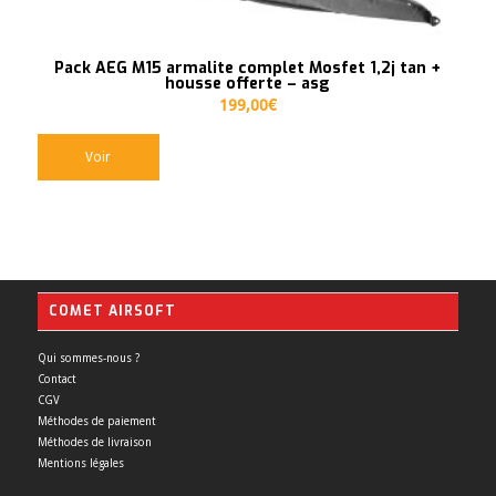
Pack AEG M15 armalite complet Mosfet 1,2j tan +
housse offerte – asg
199,00
€
Voir
COMET AIRSOFT
Qui sommes-nous ?
Contact
CGV
Méthodes de paiement
Méthodes de livraison
Mentions légales