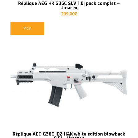
Réplique AEG HK G36C SLV 1,0j pack complet –
Umarex
209,00
€
Voir
Réplique AEG G36C IDZ H&K white édition blowback