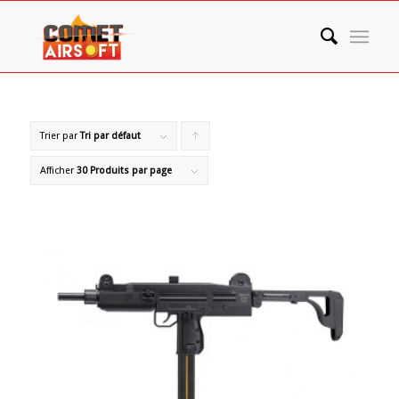
Trier par
Tri par défaut
Cliquer
pour
Afficher
30 Produits par page
trier
les
produits
en
ordre
ascendant