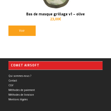
Bas de masque grillage v1 – olive
23,00
€
Voir
COMET AIRSOFT
Qui sommes-nous ?
Contact
CGV
Méthodes de paiement
Méthodes de livraison
Mentions légales