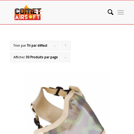
Trier par
Tri par défaut
Cliquer
pour
Afficher
30 Produits par page
trier
les
produits
en
ordre
ascendant