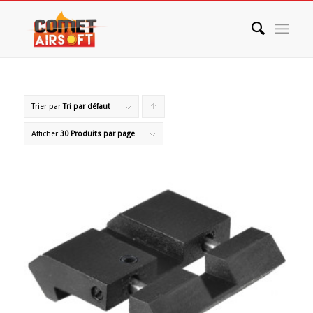
Trier par
Tri par défaut
Cliquer
pour
Afficher
30 Produits par page
trier
les
produits
en
ordre
ascendant