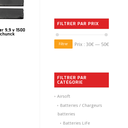
FILTRER PAR PRIX
er 9,9 v 1500
nchunck
Prix :
30€
—
50€
Filtrer
FILTRER PAR
CATÉGORIE
Airsoft
Batteries / Chargeurs
batteries
Batteries LiFe