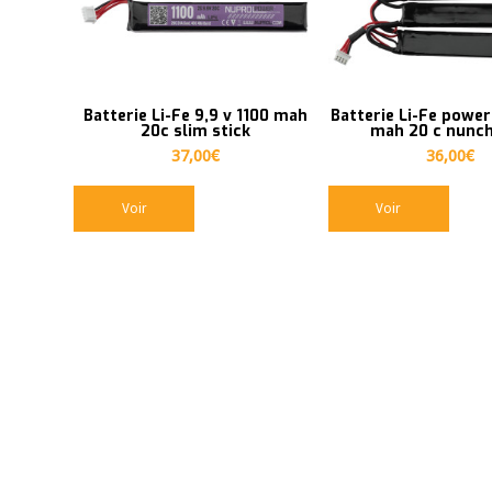
en
ordre
ascendant
Batterie Li-Fe 9,9 v 1100 mah
Batterie Li-Fe power
20c slim stick
mah 20 c nunc
37,00
€
36,00
€
Voir
Voir