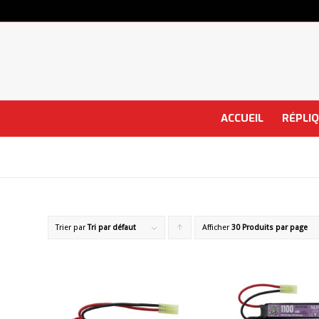
ACCUEIL
RÉPLI
Trier par
Tri par défaut
Afficher
Cliquer
30 Produits par page
pour
trier
les
produits