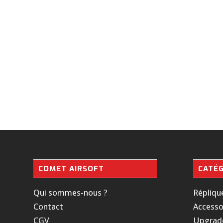
COMET AIRSOFT
CATÉG
Qui sommes-nous ?
Répliqu
Contact
Accesso
CGV
Upgrad